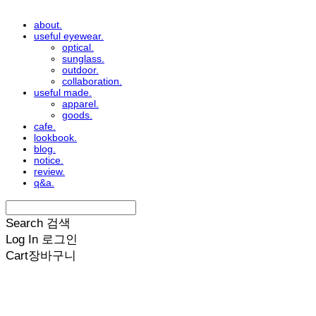
about.
useful eyewear.
optical.
sunglass.
outdoor.
collaboration.
useful made.
apparel.
goods.
cafe.
lookbook.
blog.
notice.
review.
q&a.
Search
검색
Log In
로그인
Cart
장바구니