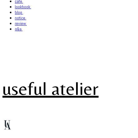
cafe.
lookbook.
blog.
notice.
review.
q&a.
useful atelier