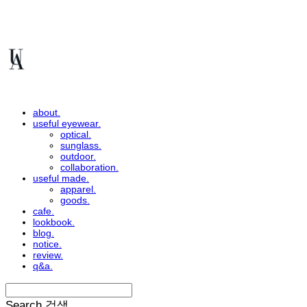
about.
useful eyewear.
optical.
sunglass.
outdoor.
collaboration.
useful made.
apparel.
goods.
cafe.
lookbook.
blog.
notice.
review.
q&a.
Search
검색