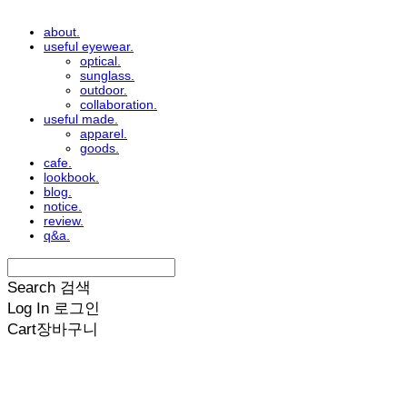
about.
useful eyewear.
optical.
sunglass.
outdoor.
collaboration.
useful made.
apparel.
goods.
cafe.
lookbook.
blog.
notice.
review.
q&a.
Search
검색
Log In
로그인
Cart
장바구니