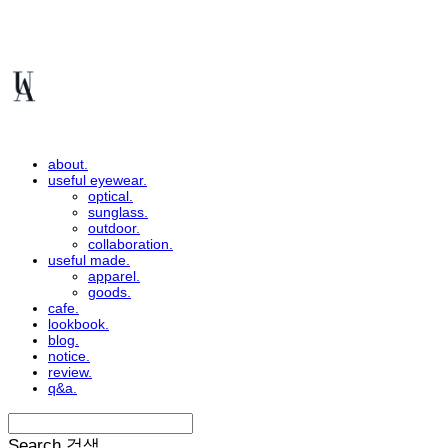
about.
useful eyewear.
optical.
sunglass.
outdoor.
collaboration.
useful made.
apparel.
goods.
cafe.
lookbook.
blog.
notice.
review.
q&a.
Search
검색