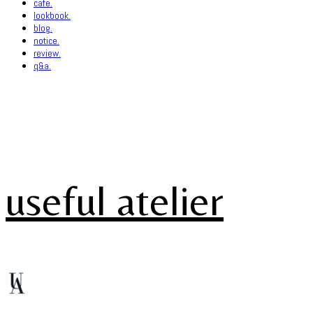
cafe.
lookbook.
blog.
notice.
review.
q&a.
useful atelier