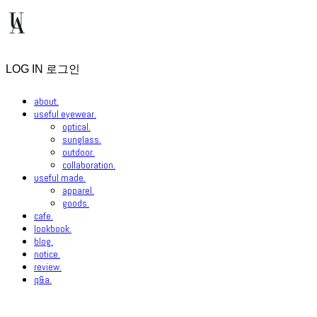
LOG IN
로그인
about.
useful eyewear.
optical.
sunglass.
outdoor.
collaboration.
useful made.
apparel.
goods.
cafe.
lookbook.
blog.
notice.
review.
q&a.