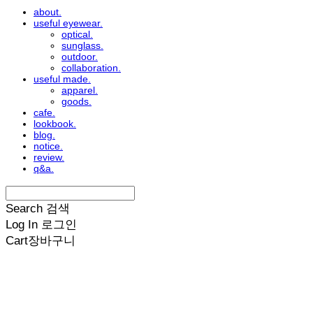
about.
useful eyewear.
optical.
sunglass.
outdoor.
collaboration.
useful made.
apparel.
goods.
cafe.
lookbook.
blog.
notice.
review.
q&a.
Search
검색
Log In
로그인
Cart
장바구니