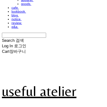
apparel.
goods.
cafe.
lookbook.
blog.
notice.
review.
q&a.
Search
검색
Log In
로그인
Cart
장바구니
useful atelier