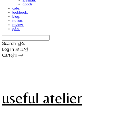
apparel.
goods.
cafe.
lookbook.
blog.
notice.
review.
q&a.
Search
검색
Log In
로그인
Cart
장바구니
useful atelier