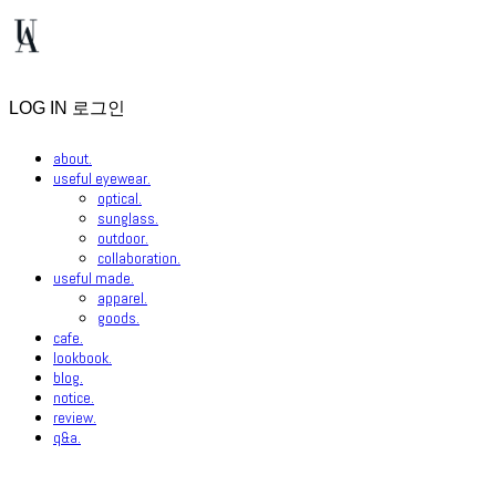
LOG IN
로그인
about.
useful eyewear.
optical.
sunglass.
outdoor.
collaboration.
useful made.
apparel.
goods.
cafe.
lookbook.
blog.
notice.
review.
q&a.