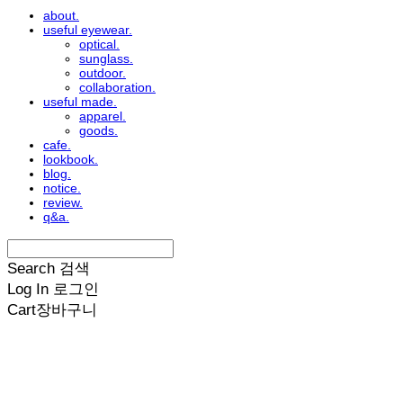
about.
useful eyewear.
optical.
sunglass.
outdoor.
collaboration.
useful made.
apparel.
goods.
cafe.
lookbook.
blog.
notice.
review.
q&a.
Search
검색
Log In
로그인
Cart
장바구니