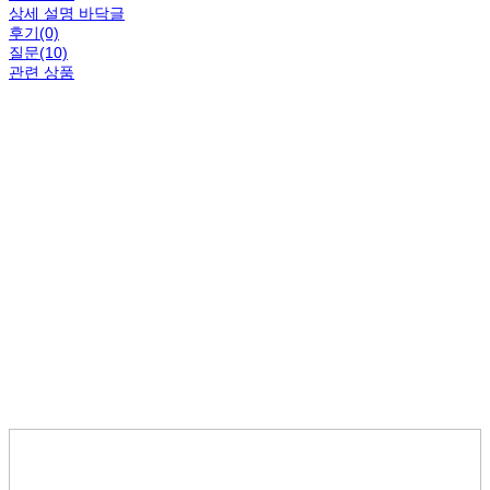
상세 설명 바닥글
후기(0)
질문(10)
관련 상품